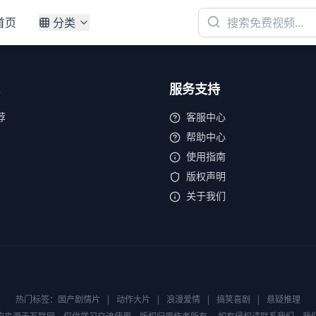
首页
分类
服务支持
荐
客服中心
帮助中心
使用指南
版权声明
关于我们
热门标签：
国产剧情片
|
动作大片
|
浪漫爱情
|
搞笑喜剧
|
悬疑推理