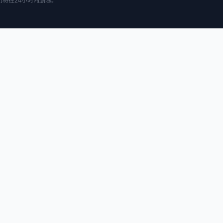
将在24小时内删除。