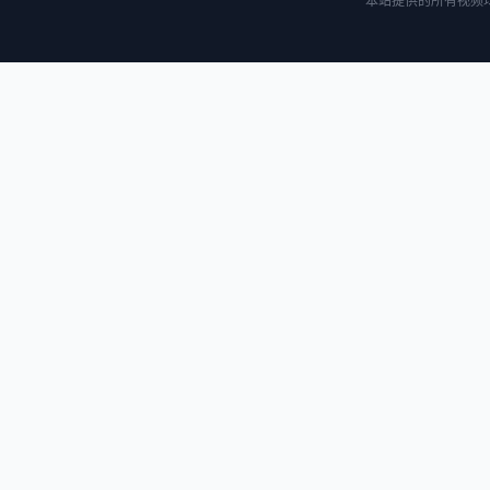
本站提供的所有视频