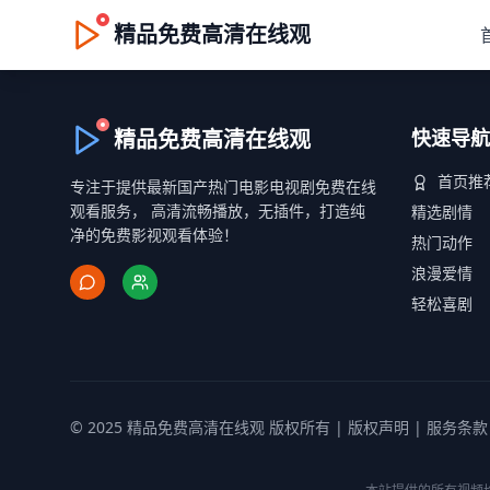
精品免费高清在线观
精品免费高清在线观
快速导航
首页推
专注于提供最新国产热门电影电视剧免费在线
观看服务， 高清流畅播放，无插件，打造纯
精选剧情
净的免费影视观看体验！
热门动作
浪漫爱情
轻松喜剧
© 2025 精品免费高清在线观 版权所有 |
版权声明
|
服务条款