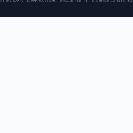
均来源于互联网，仅供学习交流使用，版权归原作者所有。 如有侵权请联系我们，我们