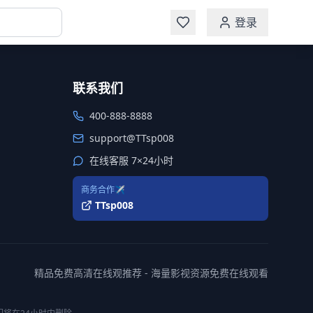
登录
联系我们
400-888-8888
support@TTsp008
在线客服 7×24小时
商务合作✈️
TTsp008
精品免费高清在线观推荐 - 海量影视资源免费在线观看